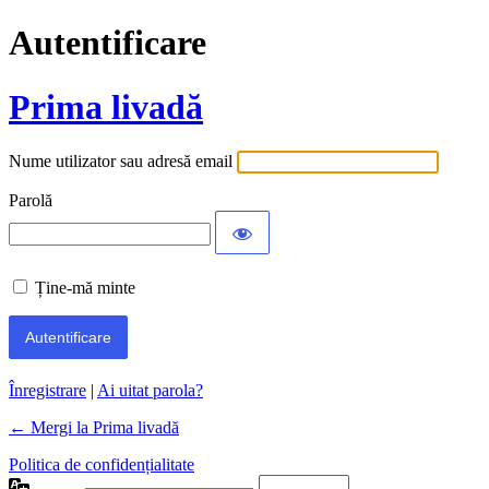
Autentificare
Prima livadă
Nume utilizator sau adresă email
Parolă
Ține-mă minte
Înregistrare
|
Ai uitat parola?
← Mergi la Prima livadă
Politica de confidențialitate