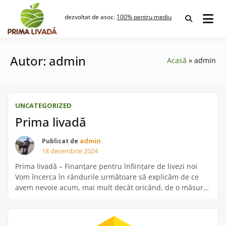
Skip
to
dezvoltat de asoc.
100% pentru mediu
content
Autor:
admin
Acasă
admin
UNCATEGORIZED
Prima livadă
admin
Publicat de
18 decembrie 2024
Prima livadă – Finanțare pentru înființare de livezi noi
Vom încerca în rândurile următoare să explicăm de ce
avem nevoie acum, mai mult decât oricând, de o măsură
de finanțare simplă, debirocratizată, dedicată înființării
de livezi noi. În octombrie 2024, înainte de campania
electorală, a apărut în Senatul României o „inițiativă