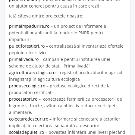
un ajutor concret pentru cauza în care crezi!
Iată câteva dintre proiectele noastre:
primaimpadurire.ro
– un proiect de informare a
potențialilor aplicanți la fondurile PNRR pentru
împăduriri
puietiforestieri.ro
– centralizează și inventariază ofertele
pepinierelor silvice
primalivada.ro
– campanie pentru instituirea unei
scheme de ajutor de stat, „Prima livadă”
agriculturaecologica.ro
– registrul producătorilor agricoli
înregistrați în agricultura ecologică
produsecologic.ro
– produse ecologice direct de la
producători certificați
procesatori.ro
– conectează fermierii cu procesatorii de
legume și fructe, având ca obiectiv reducerea risipei
alimentare.
colectaredeseuri.ro
– informare și conectare a actorilor
implicați în colectarea sepaarată a deșeurior
scoaladepuieti.ro
– povestea înființării unei livezi plecând